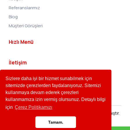
Referanslarımız
Blog
Müşteri Görüşleri
Hızlı Menü
İletişim
info@birincimarkapatent.com
Sizlere daha iyi bir hizmet sunabilmek için
0531 281 32 60
sitemizde çerezlerden faydalanıyoruz. Sitemizi
Yakuplu, 34524 Beylikdüzü/İstanbul
kullanmaya devam ederek çerezleri
kullanmamıza izin vermiş olursunuz. Detaylı bilgi
için
Çerez Politikamızı
Copyright © Tüm Hakları Saklıdır.
tarafından hazırlanmıştır.
Reklam Ajansı
Tamam.