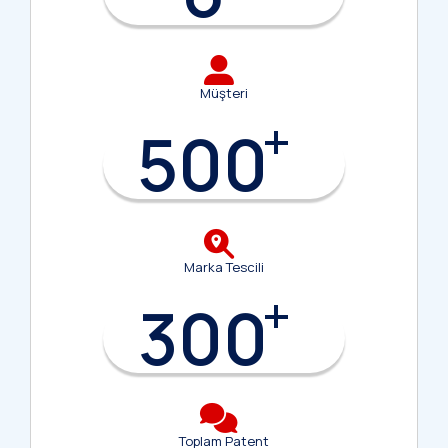
Müşteri
+
500
Marka Tescili
+
300
Toplam Patent